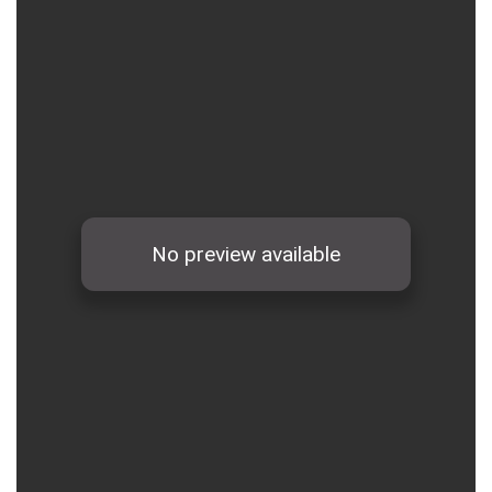
Hình ảnh các ban ngành đoàn thể, Lãnh Đạo Huyện
thăm chúc tết TTYT Phú Giáo
BẢNG GIÁ DỊCH VỤ KHÁM BỆNH - GIÁ DỊCH VỤ NGÀY
GIƯỜNG BỆNH (theo Thông tư 13/2019/TT-BYT ngày
CÁC QUYẾT ĐỊNH TRÚNG THẦU THUỐC