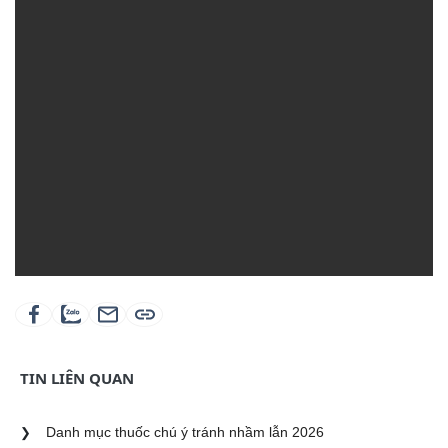
NGHỊ QUYẾT​ 11/NQ-HĐND
DANH MỤC GIÁ THUỐC CỦA TRUNG TÂM Y TẾ KHU
VỰC PHÚ GIÁO NĂM 2025-2026
DANH MỤC ĐƠN GIÁ VẬT TƯ Y TẾ CỦA TRUNG TÂM Y
TẾ KHU VỰC PHÚ GIÁO NĂM 2025-2026
TRUNG TÂM Y TẾ KHU VỰC PHÚ GIÁO – TRẠM CẤP
CỨU VỆ TINH 115 PHỤC VỤ NHÂN DÂN
TIN LIÊN QUAN
QUYẾT ĐỊNH PHÊ DUYỆT DANH MỤC KỸ THUẬT
CHUYỆN MÔN ĐỐI VỚI TRUNG TÂM Y TẾ KHU VỰC
Danh mục thuốc chú ý tránh nhầm lẫn 2026