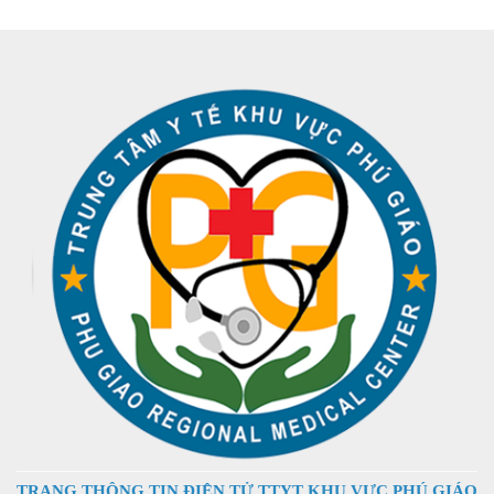
HƯỚNG DẪN PHA VÀ BẢO QUẢN THUỐC TIÊM TẠI
TRUNG TÂM Y TẾ HUYỆN PHÚ GIÁO
Thông tin thuốc YHCT năm 2025
Yêu cầu báo giá các công ty cung cấp khí oxy tại Việt
Nam
Danh mục thuốc hóa dược theo tên GENERIC tại
TTYT Phú Giáo 2025-2026
Danh mục dược liệu thuốc y học cộ truyền sử dụng tại
TTYT Phú Giáo 2024-2026
TRÍCH DẪN GIÁ DỊCH VỤ Y TẾ ÁP DỤNG GIỮA CÁC
TRANG THÔNG TIN ĐIỆN TỬ TTYT KHU VỰC PHÚ GIÁO