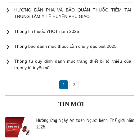
PHÚ GIÁO
HƯỚNG DẪN PHA VÀ BẢO QUẢN THUỐC TIÊM TẠI
DANH SÁCH TRẠM CẤP CỨU VỆ TINH 115 TRÊN ĐỊA
TRUNG TÂM Y TẾ HUYỆN PHÚ GIÁO
BÀN TP. HỒ CHÍ MINH
Thông tin thuốc YHCT năm 2025
Danh mục thuốc chú ý tránh nhầm lẫn 2026
Thông báo danh mục thuốc cần chú ý đặc biệt 2025
Thông tư quy định danh mục trang thiết bị tối thiểu của
QUYẾT ĐỊNH VỀ VIỆC CÔNG BỐ CỘNG KHAI DỰ TOÁN
trạm y tế tuyến xã
NGÂN SÁCH NĂM 2025 CỦA TRUNG TÂM Y TẾ KHU
VỰC PHÚ GIÁO
1
2
Trung tâm Y tế khu vực Phú Giáo đủ điều kiện kiểm tra
sức khỏe học sinh
TIN MỚI
Hưởng ứng Ngày An toàn Người bệnh Thế giới năm
2025