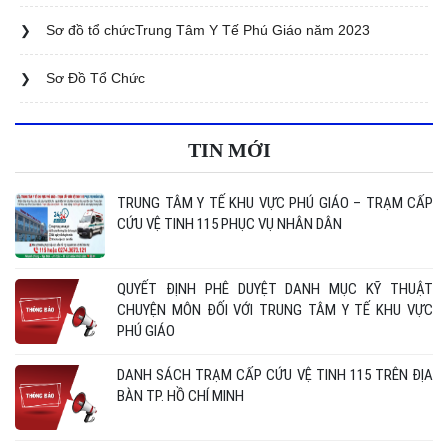
Sơ đồ tổ chứcTrung Tâm Y Tế Phú Giáo năm 2023
DANH MỤC GIÁ THUỐC CỦA TRUNG TÂM Y TẾ KHU
VỰC PHÚ GIÁO NĂM 2025-2026
Sơ Đồ Tổ Chức
DANH MỤC ĐƠN GIÁ VẬT TƯ Y TẾ CỦA TRUNG TÂM Y
TẾ KHU VỰC PHÚ GIÁO NĂM 2025-2026
TIN MỚI
TRUNG TÂM Y TẾ KHU VỰC PHÚ GIÁO – TRẠM CẤP
CỨU VỆ TINH 115 PHỤC VỤ NHÂN DÂN
QUYẾT ĐỊNH PHÊ DUYỆT DANH MỤC KỸ THUẬT
CHUYỆN MÔN ĐỐI VỚI TRUNG TÂM Y TẾ KHU VỰC
PHÚ GIÁO
DANH SÁCH TRẠM CẤP CỨU VỆ TINH 115 TRÊN ĐỊA
BÀN TP. HỒ CHÍ MINH