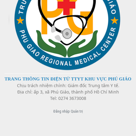
đủ điều kiện hướng dẫn thực hành
Danh sách đăng ký hành nghề của TTYT Huyện Phú
Giáo
Kế hoạch hướng dẫn thực hành các chuyện khoa
Bản công bố cơ sở, khám bệnh, chữa bệnh đáp ứng
TRANG THÔNG TIN ĐIỆN TỬ TTYT KHU VỰC PHÚ GIÁO
yêu cầu là cơ sở hướng dẫn thực hành
Chịu trách nhiệm chính: Giám đốc Trung tâm Y tế.
Địa chỉ: ấp 3, xã Phú Giáo, thành phố Hồ Chí Minh
Tel: 0274 3673008
HƯỚNG DẪN PHA VÀ BẢO QUẢN THUỐC TIÊM TẠI
TRUNG TÂM Y TẾ HUYỆN PHÚ GIÁO
Đăng nhập Quản trị
Thông tin thuốc YHCT năm 2025