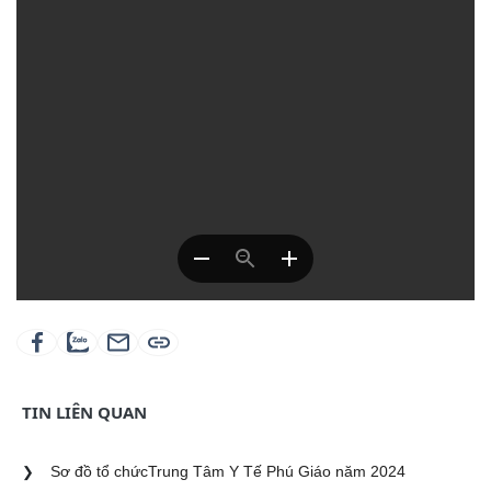
Hình ảnh các ban ngành đoàn thể, Lãnh Đạo Huyện
thăm chúc tết TTYT Phú Giáo
BẢNG GIÁ DỊCH VỤ KHÁM BỆNH - GIÁ DỊCH VỤ NGÀY
GIƯỜNG BỆNH (theo Thông tư 13/2019/TT-BYT ngày
CÁC QUYẾT ĐỊNH TRÚNG THẦU THUỐC
TIN LIÊN QUAN
NGHỊ QUYẾT​ 11/NQ-HĐND
Sơ đồ tổ chứcTrung Tâm Y Tế Phú Giáo năm 2024