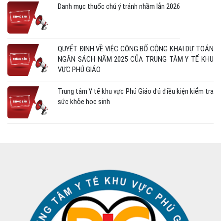
Danh mục thuốc chú ý tránh nhầm lẫn 2026
QUYẾT ĐỊNH VỀ VIỆC CÔNG BỐ CỘNG KHAI DỰ TOÁN
NGÂN SÁCH NĂM 2025 CỦA TRUNG TÂM Y TẾ KHU
VỰC PHÚ GIÁO
Trung tâm Y tế khu vực Phú Giáo đủ điều kiện kiểm tra
sức khỏe học sinh
Hưởng ứng Ngày An toàn Người bệnh Thế giới năm
2025
Hướng dẫn thay Avatar hưởng ứng ngày an toàn người
bệnh thế giới
Bảng công bố danh sách cơ sở khám bệnh, chữa bệnh