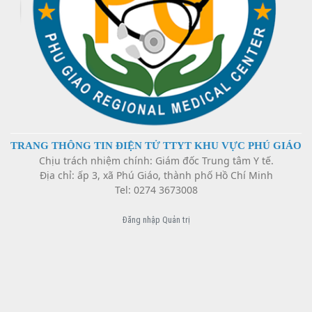
Danh sách đăng ký hành nghề của TTYT Huyện Phú
Giáo
Kế hoạch hướng dẫn thực hành các chuyện khoa
Bản công bố cơ sở, khám bệnh, chữa bệnh đáp ứng
TRANG THÔNG TIN ĐIỆN TỬ TTYT KHU VỰC PHÚ GIÁO
yêu cầu là cơ sở hướng dẫn thực hành
Chịu trách nhiệm chính: Giám đốc Trung tâm Y tế.
Địa chỉ: ấp 3, xã Phú Giáo, thành phố Hồ Chí Minh
Tel: 0274 3673008
HƯỚNG DẪN PHA VÀ BẢO QUẢN THUỐC TIÊM TẠI
TRUNG TÂM Y TẾ HUYỆN PHÚ GIÁO
Đăng nhập Quản trị
Thông tin thuốc YHCT năm 2025