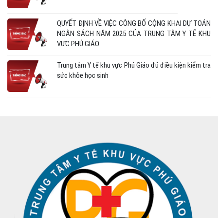
QUYẾT ĐỊNH VỀ VIỆC CÔNG BỐ CỘNG KHAI DỰ TOÁN
NGÂN SÁCH NĂM 2025 CỦA TRUNG TÂM Y TẾ KHU
VỰC PHÚ GIÁO
Trung tâm Y tế khu vực Phú Giáo đủ điều kiện kiểm tra
sức khỏe học sinh
Hưởng ứng Ngày An toàn Người bệnh Thế giới năm
2025
Hướng dẫn thay Avatar hưởng ứng ngày an toàn người
bệnh thế giới
Bảng công bố danh sách cơ sở khám bệnh, chữa bệnh
đủ điều kiện hướng dẫn thực hành