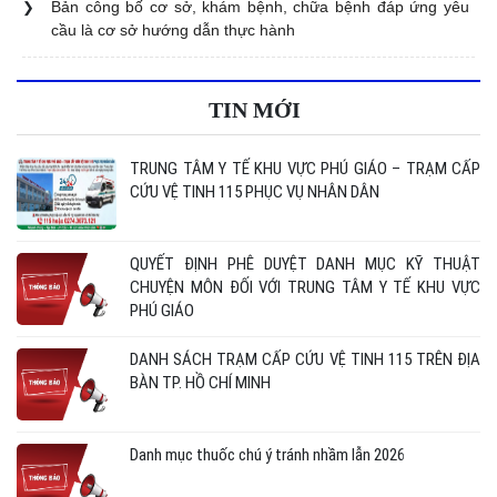
VỰC PHÚ GIÁO NĂM 2025-2026
Bản công bố cơ sở, khám bệnh, chữa bệnh đáp ứng yêu
cầu là cơ sở hướng dẫn thực hành
DANH MỤC ĐƠN GIÁ VẬT TƯ Y TẾ CỦA TRUNG TÂM Y
TẾ KHU VỰC PHÚ GIÁO NĂM 2025-2026
TIN MỚI
TRUNG TÂM Y TẾ KHU VỰC PHÚ GIÁO – TRẠM CẤP
CỨU VỆ TINH 115 PHỤC VỤ NHÂN DÂN
QUYẾT ĐỊNH PHÊ DUYỆT DANH MỤC KỸ THUẬT
CHUYỆN MÔN ĐỐI VỚI TRUNG TÂM Y TẾ KHU VỰC
PHÚ GIÁO
DANH SÁCH TRẠM CẤP CỨU VỆ TINH 115 TRÊN ĐỊA
BÀN TP. HỒ CHÍ MINH
Danh mục thuốc chú ý tránh nhầm lẫn 2026