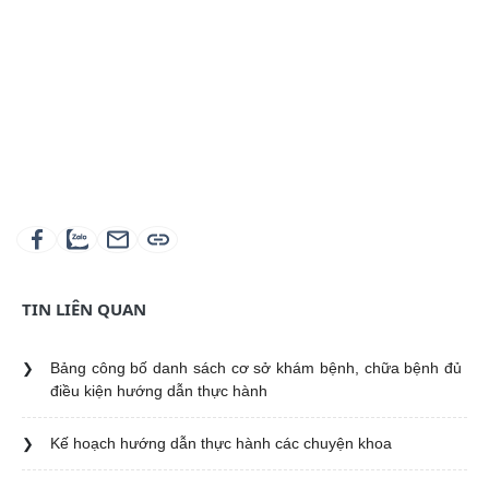
Hình ảnh các ban ngành đoàn thể, Lãnh Đạo Huyện
thăm chúc tết TTYT Phú Giáo
BẢNG GIÁ DỊCH VỤ KHÁM BỆNH - GIÁ DỊCH VỤ NGÀY
GIƯỜNG BỆNH (theo Thông tư 13/2019/TT-BYT ngày
CÁC QUYẾT ĐỊNH TRÚNG THẦU THUỐC
TIN LIÊN QUAN
Bảng công bố danh sách cơ sở khám bệnh, chữa bệnh đủ
NGHỊ QUYẾT​ 11/NQ-HĐND
điều kiện hướng dẫn thực hành
Kế hoạch hướng dẫn thực hành các chuyện khoa
DANH MỤC GIÁ THUỐC CỦA TRUNG TÂM Y TẾ KHU